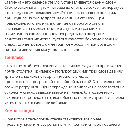
Сталинит – это каленое стекло, устанавливается одним слоем.
Стекло закаляется путем нагрева до очень высокой температуры
с последующим охлаждением. Это очень старая технология,
пришедшая на смену простым оконным стеклам. При
повреждениях сталинит, в отличие от простого стекла,
распадается на мелкие осколки с тупыми краями, что
значительно снижает шансы повредить пассажиров и
водителя.Сталинит используется в качестве боковых и задних
стекол, для ветрового он не годится – осколки при большой
скорости движения могут попасть в лицо.
Триплекс
Стекла по этой технологии изготавливаются уже на протяжение
почти столетия. Триплекс – этопирог двух или трех слоев:два или
три слоя специальногоорганического стекла,
проложенныепрозрачной тончайшей пленкой. Это стекло очень
сложно разрушить. При повреждениитриплекс не разлетается на
осколки – стекло задерживается на пленке, благодаря этому
осколки не проникают в салон. Именно поэтому триплекс-стекла
используются в качестве лобовых.
Комплектации
С развитием технологий стекла становятся все более
продвинутыми и «навороченными». Краткий список новшеств: